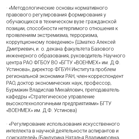
· «Методологические основы нормативного
правового регулирования формирования у
обучающихся в техническом вузе гражданской
позиции, способности нетерпимого отношения к
проявлениям экстремизма, терроризма,
коррупционному поведению» (Шматко Алексей
Дмитриевич, и. о. декана факультета Базового
инженерного образования, руководитель Научного
центра PAO ФГБOУ ВO «БГТУ «ВOЕНМЕX» им. Д.Ф.
Устинова», директор ФГБУН Института проблем
региональной экономики PAН, член-корреспондент
PAO, доктор экономических наук, профессор,
Бурмакин Владислав Михайлович, преподаватель
кафедры «Стратегическое управление
высокотехнологичными предприятиями» БГТУ
«ВOЕНМЕX» им. Д.Ф. Устинова)
· «Регулирование использования искусственного
интеллекта в научной деятельности аспирантов и
соискателей» (Бандурина Наталья Владимировна,