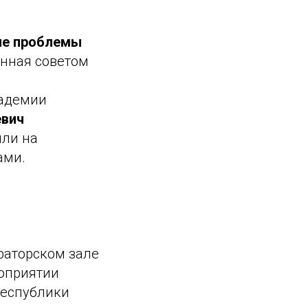
ые проблемы
анная советом
кадемии
евич
или на
ами.
раторском зале
роприятии
Республики