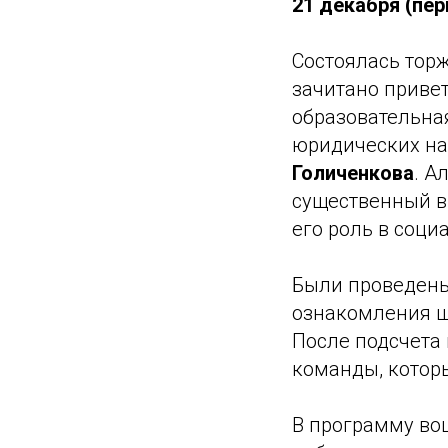
21 декабря (пе
Состоялась тор
зачитано приве
образовательна
юридических на
Голиченкова
. А
существенный в
его роль в соц
Были проведены
ознакомления ш
После подсчета
команды, которы
В программу во