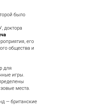
оторой было
, доктора
ича
роприятия, его
ого общества и
р для
чные игры.
определены
изовые места.
нд — британские