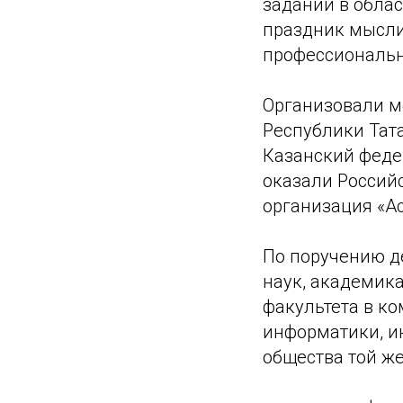
заданий в облас
праздник мысли
профессиональн
Организовали 
Республики Тат
Казанский феде
оказали Россий
организация «А
По поручению д
наук, академик
факультета в к
информатики, и
общества той ж