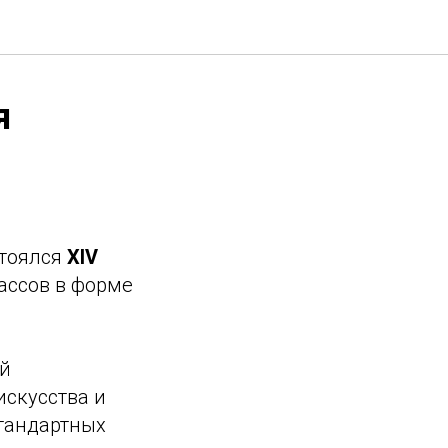
я
стоялся
XIV
ассов в форме
ой
искусства и
стандартных