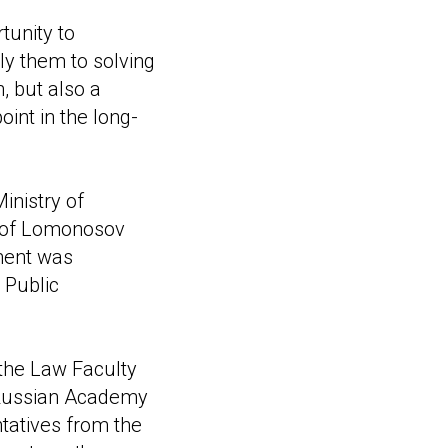
tunity to
ply them to solving
, but also a
oint in the long-
inistry of
y of Lomonosov
ment was
 Public
 the Law Faculty
 Russian Academy
tatives from the