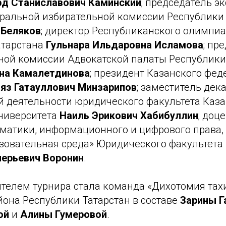
д Станиславович Каминский
; председатель э
тральной избирательной комиссии Республики
 Беляков
; директор Республиканского олимпи
атарстана
Гульнара Ильдаровна Исламова
; пр
ой комиссии Адвокатской палаты Республики
на Камалетдинова
; президент Казанского фед
яз Гатауллович Минзарипов
; заместитель дек
й деятельности юридического факультета Каза
ниверситета
Наиль Эрикович Хабибуллин
; доц
матики, информационного и цифрового права,
зовательная среда» Юридического факультета
ерьевич Воронин
.
телем турнира стала команда «Дихотомия тах
йона Республики Татарстан в составе
Зарины Г
ой
и
Алины Гумеровой
.