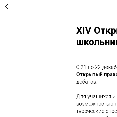
XIV Откр
школьник
С 21 по 22 дека
Открытый право
дебатов.
Для учащихся и
возможностью п
творческие спо