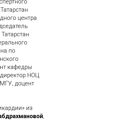
кспертного
 Татарстан
адного центра
едседатель
 Татарстан
ерального
ана по
нского
ент кафедры
 директор НОЦ
 МГУ, доцент
икардии» из
абдрахмановой
,