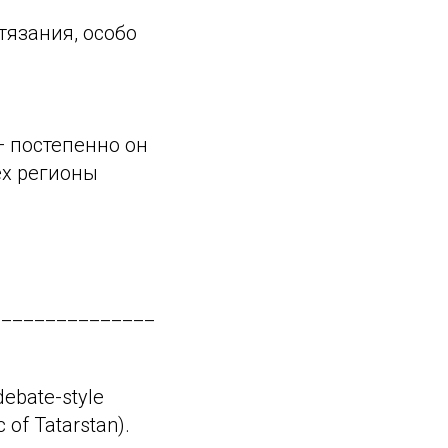
тязания, особо
— постепенно он
ех регионы
_______________
debate-style
 of Tatarstan).