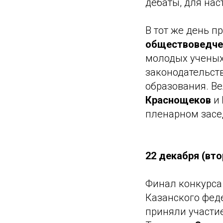
дебаты, для на
В тот же день 
обществоведчес
молодых ученых
законодательст
образования. В
Краснощеков
и
пленарном засе
22 декабря (вто
Финал конкурса
Казанского фед
приняли участие