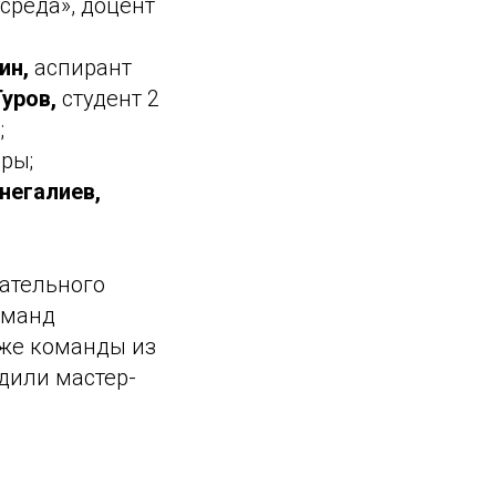
среда», доцент
ин,
аспирант
уров,
студент 2
;
ры;
негалиев,
вательного
оманд
кже команды из
дили мастер-