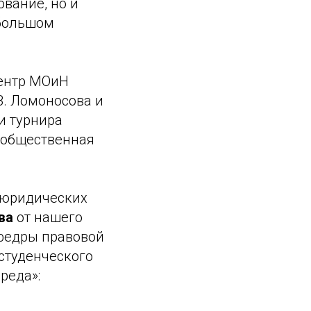
ование, но и
 большом
ентр МОиН
В. Ломоносова и
и турнира
 общественная
 юридических
ва
от нашего
афедры правовой
студенческого
реда»: