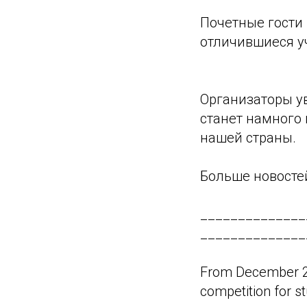
Почетные гости
отличившиеся у
Организаторы у
станет намного
нашей страны.
Больше новосте
______________
______________
From December 21
competition for s