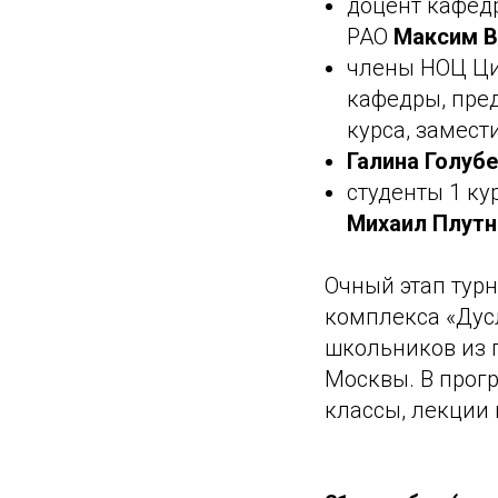
доцент кафед
РАО
Максим В
члены НОЦ Ци
кафедры, пре
курса, замест
Галина Голубе
студенты 1 ку
Михаил Плутн
Очный этап тур
комплекса «Дусл
школьников из г
Москвы. В прог
классы, лекции