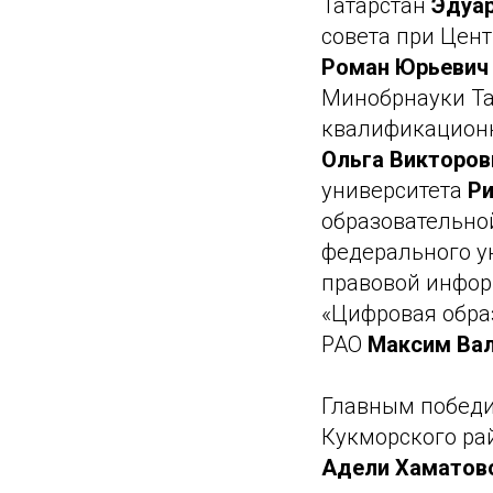
Татарстан
Эдуар
совета при Цен
Роман Юрьевич
Минобрнауки Т
квалификационн
Ольга Викторов
университета
Ри
образовательно
федерального у
правовой инфор
«Цифровая обра
РАО
Максим Вал
Главным победи
Кукморского ра
Адели Хаматов