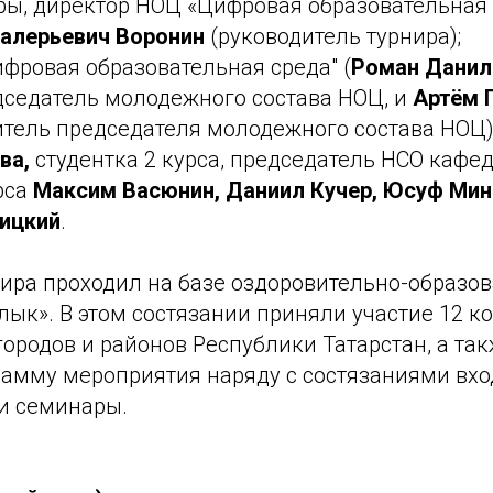
ры, директор НОЦ «Цифровая образовательная 
алерьевич Воронин
(руководитель турнира);
фровая образовательная среда" (
Роман Данил
дседатель молодежного состава НОЦ, и
Артём Г
итель председателя молодежного состава НОЦ)
ва,
студентка 2 курса, председатель НСО кафед
рса
Максим Васюнин, Даниил Кучер, Юсуф Мин
ицкий
.
нира проходил на базе оздоровительно-образо
ык». В этом состязании приняли участие 12 к
ородов и районов Республики Татарстан, а та
рамму мероприятия наряду с состязаниями вхо
 и семинары.